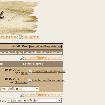
» Hallo Gast [
Anmelden
|
Registrieren
]
oriten hinzufügen
|
Forum als gelesen markieren
ng
Letzter Beitrag
05.04.2013
13:54
von
Najla
01.07.2011
19:08
von
3 Krähen
,
e zu: