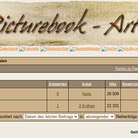
alen
Forum zu Fav
Antworten
Autor
Hits
Bewertu
0
Najla
28.509
1
3 Krähen
22.331
sortiert nach
in
Reihenfolge
Geh