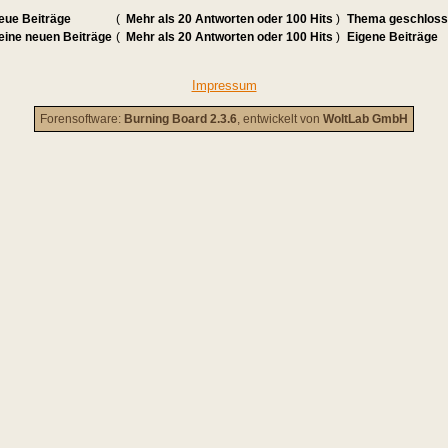
eue Beiträge
(
Mehr als 20 Antworten oder 100 Hits
)
Thema geschlos
eine neuen Beiträge
(
Mehr als 20 Antworten oder 100 Hits
)
Eigene Beiträge
Impressum
Forensoftware:
Burning Board 2.3.6
, entwickelt von
WoltLab GmbH