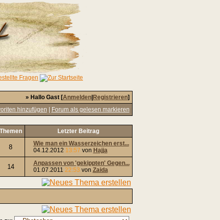
» Hallo Gast [
Anmelden
|
Registrieren
]
oriten hinzufügen
|
Forum als gelesen markieren
Themen
Letzter Beitrag
Wie man ein Wasserzeichen erst...
8
04.12.2012
13:57
von
Hajja
Anpassen von 'gekippten' Gegen...
14
01.07.2011
22:53
von
Zaida