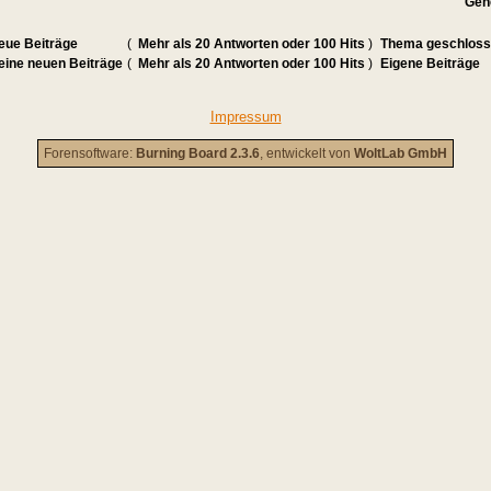
Geh
eue Beiträge
(
Mehr als 20 Antworten oder 100 Hits
)
Thema geschlos
eine neuen Beiträge
(
Mehr als 20 Antworten oder 100 Hits
)
Eigene Beiträge
Impressum
Forensoftware:
Burning Board 2.3.6
, entwickelt von
WoltLab GmbH