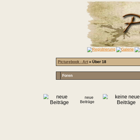
Picturebook - Art
» Über 18
Foren
neue
Beiträge