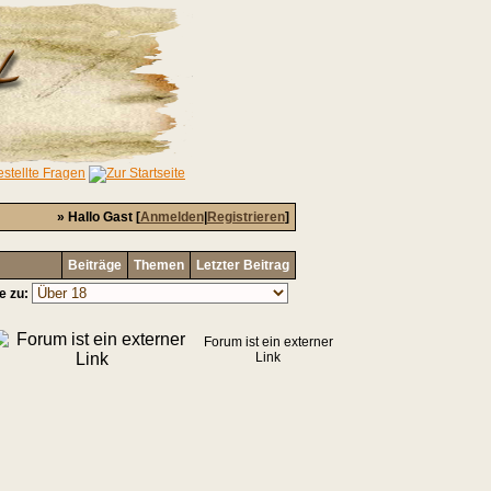
» Hallo Gast [
Anmelden
|
Registrieren
]
Beiträge
Themen
Letzter Beitrag
e zu:
Forum ist ein externer
Link