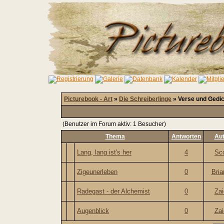
Picturebook - Art
»
Die Schreiberlinge
» Verse und Gedi
(Benutzer im Forum aktiv: 1 Besucher)
Thema
Antworten
Aut
Lang, lang ist's her
4
Sco
Zigeunerleben
0
Bria
Radegast - der Alchemist
0
Zai
Augenblick
0
Zai