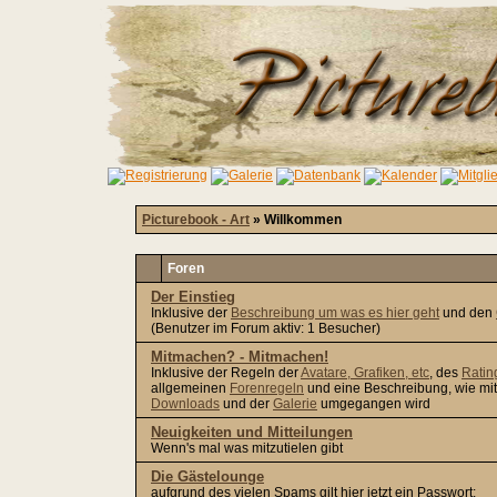
Picturebook - Art
» Willkommen
Foren
Der Einstieg
Inklusive der
Beschreibung um was es hier geht
und den
(Benutzer im Forum aktiv: 1 Besucher)
Mitmachen? - Mitmachen!
Inklusive der Regeln der
Avatare, Grafiken, etc
, des
Ratin
allgemeinen
Forenregeln
und eine Beschreibung, wie mi
Downloads
und der
Galerie
umgegangen wird
Neuigkeiten und Mitteilungen
Wenn's mal was mitzutielen gibt
Die Gästelounge
aufgrund des vielen Spams gilt hier jetzt ein Passwort: