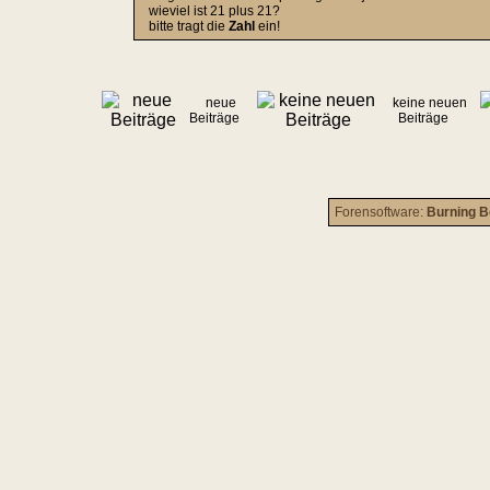
wieviel ist 21 plus 21?
bitte tragt die
Zahl
ein!
neue
keine neuen
Beiträge
Beiträge
Forensoftware:
Burning B