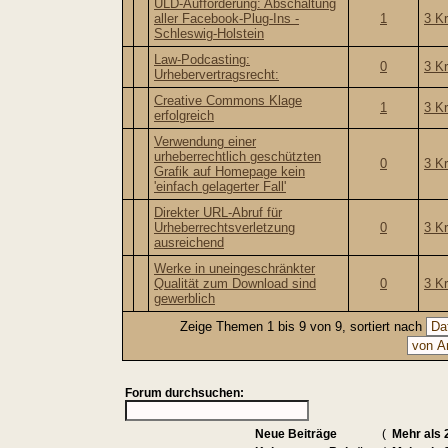
ULD-Aufforderung: Abschaltung
aller Facebook-Plug-Ins -
1
3 K
Schleswig-Holstein
Law-Podcasting:
0
3 K
Urhebervertragsrecht:
Creative Commons Klage
1
3 K
erfolgreich
Verwendung einer
urheberrechtlich geschützten
0
3 K
Grafik auf Homepage kein
'einfach gelagerter Fall'
Direkter URL-Abruf für
Urheberrechtsverletzung
0
3 K
ausreichend
Werke in uneingeschränkter
Qualität zum Download sind
0
3 K
gewerblich
Zeige Themen 1 bis 9 von 9, sortiert nach
Forum durchsuchen:
Neue Beiträge
(
Mehr als 