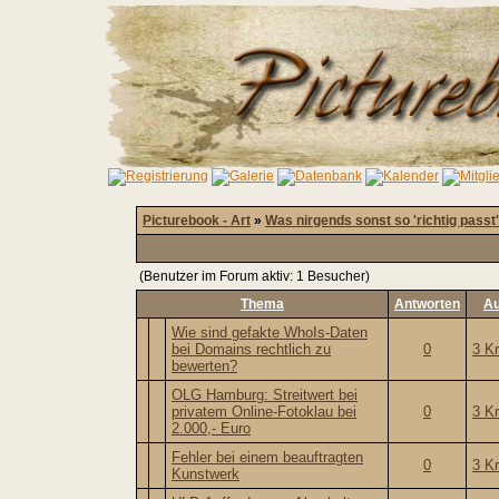
Picturebook - Art
»
Was nirgends sonst so 'richtig passt'
(Benutzer im Forum aktiv: 1 Besucher)
Thema
Antworten
Au
Wie sind gefakte WhoIs-Daten
bei Domains rechtlich zu
0
3 K
bewerten?
OLG Hamburg: Streitwert bei
privatem Online-Fotoklau bei
0
3 K
2.000,- Euro
Fehler bei einem beauftragten
0
3 K
Kunstwerk