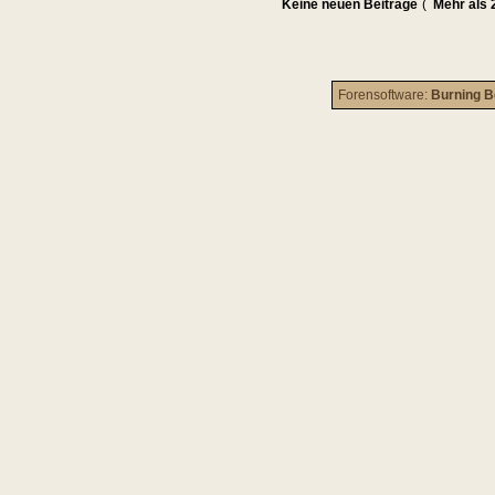
Keine neuen Beiträge
(
Mehr als 
Forensoftware:
Burning B