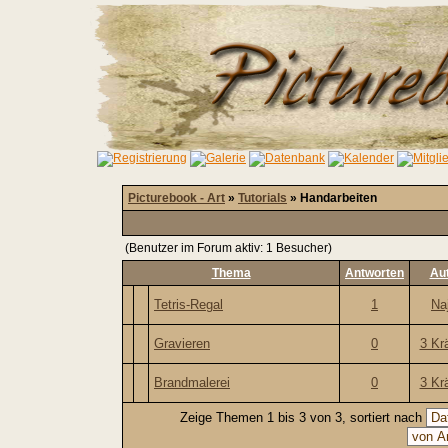
Picturebook - Art
»
Tutorials
» Handarbeiten
(Benutzer im Forum aktiv: 1 Besucher)
Thema
Antworten
Au
Tetris-Regal
1
Na
Gravieren
0
3 Kr
Brandmalerei
0
3 Kr
Zeige Themen 1 bis 3 von 3, sortiert nach