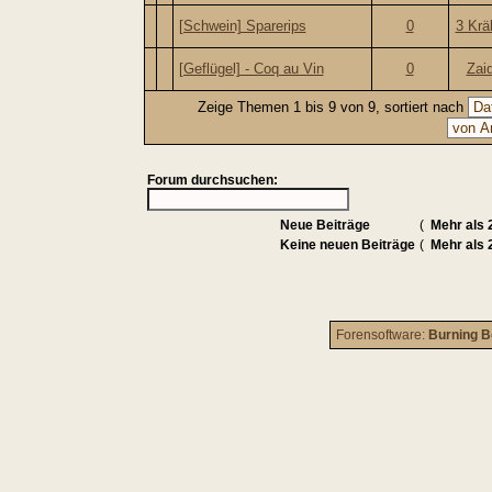
[Schwein] Sparerips
0
3 Krä
[Geflügel] - Coq au Vin
0
Zai
Zeige Themen 1 bis 9 von 9, sortiert nach
Forum durchsuchen:
Neue Beiträge
(
Mehr als 
Keine neuen Beiträge
(
Mehr als 
Forensoftware:
Burning B