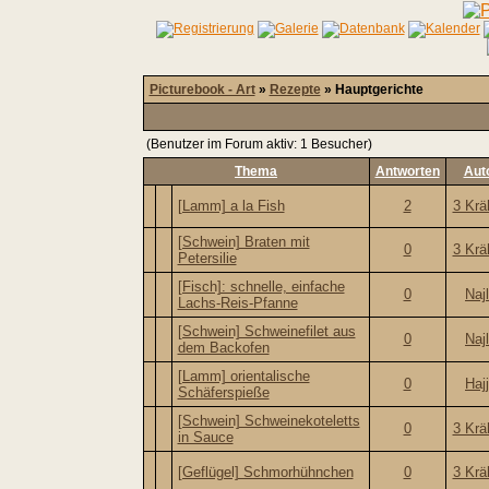
Picturebook - Art
»
Rezepte
» Hauptgerichte
(Benutzer im Forum aktiv: 1 Besucher)
Thema
Antworten
Aut
[Lamm] a la Fish
2
3 Krä
[Schwein] Braten mit
0
3 Krä
Petersilie
[Fisch]: schnelle, einfache
0
Naj
Lachs-Reis-Pfanne
[Schwein] Schweinefilet aus
0
Naj
dem Backofen
[Lamm] orientalische
0
Haj
Schäferspieße
[Schwein] Schweinekoteletts
0
3 Krä
in Sauce
[Geflügel] Schmorhühnchen
0
3 Krä