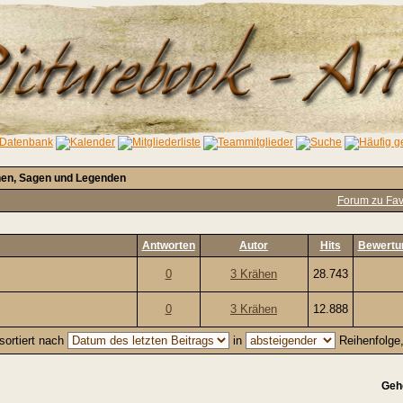
en, Sagen und Legenden
Forum zu Fav
Antworten
Autor
Hits
Bewertu
0
3 Krähen
28.743
0
3 Krähen
12.888
sortiert nach
in
Reihenfolge
Geh