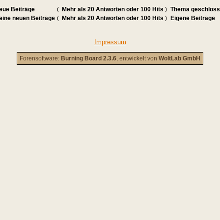
eue Beiträge
(
Mehr als 20 Antworten oder 100 Hits
)
Thema geschlos
eine neuen Beiträge
(
Mehr als 20 Antworten oder 100 Hits
)
Eigene Beiträge
Impressum
Forensoftware:
Burning Board 2.3.6
, entwickelt von
WoltLab GmbH