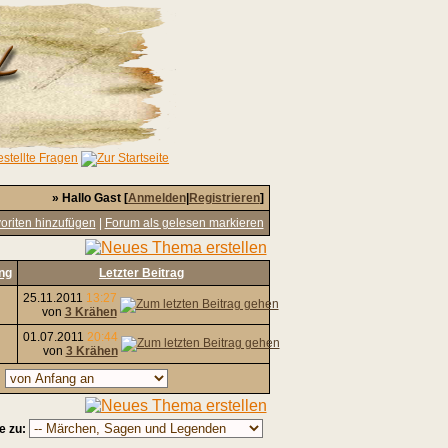
» Hallo Gast [
Anmelden
|
Registrieren
]
oriten hinzufügen
|
Forum als gelesen markieren
ng
Letzter Beitrag
25.11.2011
13:27
von
3 Krähen
01.07.2011
20:44
von
3 Krähen
,
e zu: