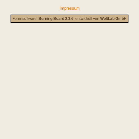
Impressum
Forensoftware:
Burning Board 2.3.6
, entwickelt von
WoltLab GmbH