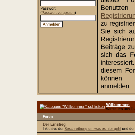
Benutz
Passwort:
(
Passwort vergessen
)
Registrieru
zu registri
Sie sich a
Registrie
Beiträge z
sich das F
interessiert
diesem Foru
können
anmelden.
Willkommen
Wir freuen uns Di
Foren
Der Einstieg
Inklusive der
Beschreibung um was es hier geht
und de