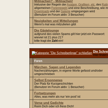
Mitmachen? - Mitmachen!
Inklusive der Regeln der
Avatare, Grafiken, etc
, des
Rati
allgemeinen
Forenregeln
und eine Beschreibung, wie m
Downloads
und der
Galerie
umgegangen wird
(Benutzer im Forum aktiv: 3 Besucher)
Neuigkeiten und Mitteilungen
Wenn's mal was mitzutielen gibt
Die Gästelounge
aufgrund des vielen Spams gilt hier jetzt ein Passwort:
wieviel ist 21 plus 21?
bitte tragt die
Zahl
ein!
Die Schre
Hier findet
Foren
Märchen, Sagen und Legenden
Nacherzählungen, in eigene Worte gefasst und/oder
umgeschrieben
Selbst Ersonnenes
Der Platz für Kurzgeschichten
(Benutzer im Forum aktiv: 1 Besucher)
Fortsetzungen
Alles, was mehr als nur 'ein post' ist
Verse und Gedichte
Reim Dich oder ich fress Dich!