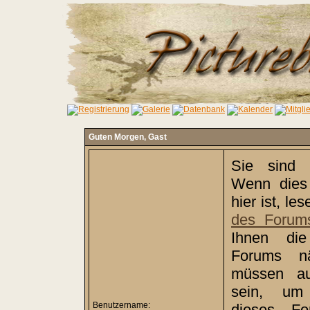
Guten Morgen,
Gast
Sie sind 
Wenn dies 
hier ist, le
des Forum
Ihnen di
Forums nä
müssen auß
sein, um 
Benutzername:
dieses Fo