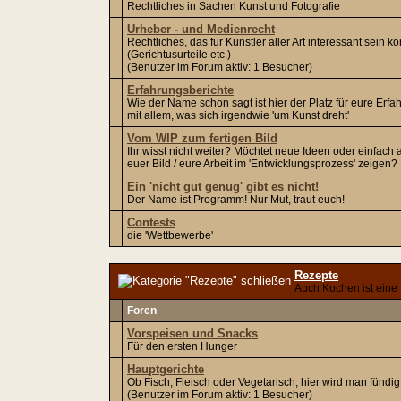
Rechtliches in Sachen Kunst und Fotografie
Urheber - und Medienrecht
Rechtliches, das für Künstler aller Art interessant sein k
(Gerichtusurteile etc.)
(Benutzer im Forum aktiv: 1 Besucher)
Erfahrungsberichte
Wie der Name schon sagt ist hier der Platz für eure Erf
mit allem, was sich irgendwie 'um Kunst dreht'
Vom WIP zum fertigen Bild
Ihr wisst nicht weiter? Möchtet neue Ideen oder einfach 
euer Bild / eure Arbeit im 'Entwicklungsprozess' zeigen?
Ein 'nicht gut genug' gibt es nicht!
Der Name ist Programm! Nur Mut, traut euch!
Contests
die 'Wettbewerbe'
Rezepte
Auch Kochen ist eine
Foren
Vorspeisen und Snacks
Für den ersten Hunger
Hauptgerichte
Ob Fisch, Fleisch oder Vegetarisch, hier wird man fündig
(Benutzer im Forum aktiv: 1 Besucher)