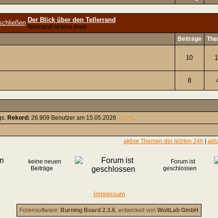
Der Blick über den Tellerrand
Niemand ist eine Insel
Beiträge
The
10
1
8
gs.
Rekord:
26.909 Benutzer am 15.05.2026
22:24
.
aktive Themen der letzten 24h
|
akt
keine neuen
Forum ist
Beiträge
geschlossen
Impressum
Forensoftware:
Burning Board 2.3.6
, entwickelt von
WoltLab GmbH