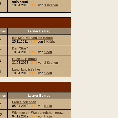
unbekannt
6
10.04.2013
13:40
von
3 Krähen
men
Letzter Beitrag
Iain MacRae und die Hexen
2
25.11.2011
13:27
von
3 Krähen
Der "Star"
7
10.04.2013
09:46
von
Scott
Buch 1 / Himmel
4
31.03.2013
19:03
von
3 Krähen
Lang, lang ist's her
4
10.04.2013
09:45
von
Scott
men
Letzter Beitrag
Freies Zeichnen
2
05.04.2013
13:54
von
Najla
Wie man ein Wasserzeichen erst...
2
04.12.2012
13:57
von
Hajja