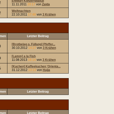
Entwurf Konzertplakat
2
11.11.2011
20:17
von
Zaida
Weihnachten
2
22.10.2011
17:48
von
3 Krähen
men
Letzter Beitrag
[Brotbelag o. Füllung] Pfeffer...
3
30.10.2012
14:27
von
3 Krähen
[Lamm] a la Fish
9
11.08.2013
16:14
von
3 Krähen
[Kuchen] Kaffeekuchen 'Orienta...
5
31.12.2012
13:13
von
Hajja
men
Letzter Beitrag
men
Letzter Beitrag