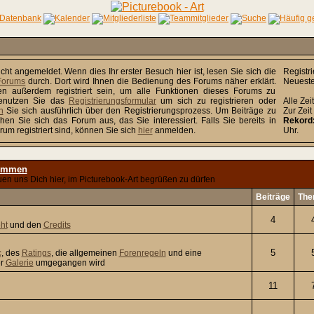
icht angemeldet. Wenn dies Ihr erster Besuch hier ist, lesen Sie sich die
Registri
 Forums
durch. Dort wird Ihnen die Bedienung des Forums näher erklärt.
Neueste
n außerdem registriert sein, um alle Funktionen dieses Forums zu
Benutzen Sie das
Registrierungsformular
um sich zu registrieren oder
Alle Ze
n
Sie sich ausführlich über den Registrierungsprozess. Um Beiträge zu
Zur Zeit
hen Sie sich das Forum aus, das Sie interessiert. Falls Sie bereits in
Rekord
um registriert sind, können Sie sich
hier
anmelden.
Uhr.
ommen
uen uns Dich hier, im Picturebook-Art begrüßen zu dürfen
Beiträge
The
4
ht
und den
Credits
5
c
, des
Ratings
, die allgemeinen
Forenregeln
und eine
er
Galerie
umgegangen wird
11