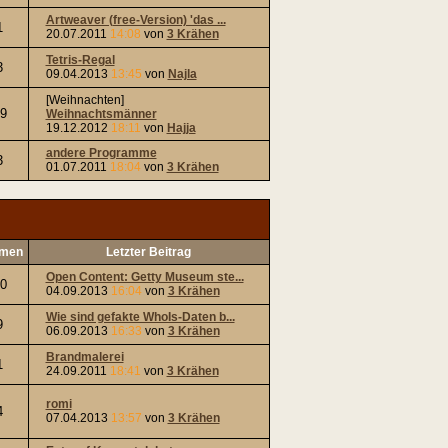
Artweaver (free-Version) 'das ...
1
20.07.2011
14:08
von
3 Krähen
Tetris-Regal
3
09.04.2013
13:45
von
Najla
[Weihnachten]
9
Weihnachtsmänner
19.12.2012
18:11
von
Hajja
andere Programme
3
01.07.2011
18:04
von
3 Krähen
men
Letzter Beitrag
Open Content: Getty Museum ste...
0
04.09.2013
16:04
von
3 Krähen
Wie sind gefakte WhoIs-Daten b...
9
06.09.2013
16:33
von
3 Krähen
Brandmalerei
1
24.09.2011
18:41
von
3 Krähen
romi
4
07.04.2013
13:57
von
3 Krähen