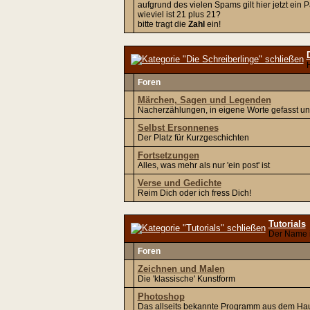
aufgrund des vielen Spams gilt hier jetzt ein 
wieviel ist 21 plus 21?
bitte tragt die
Zahl
ein!
H
Foren
Märchen, Sagen und Legenden
Nacherzählungen, in eigene Worte gefasst u
Selbst Ersonnenes
Der Platz für Kurzgeschichten
Fortsetzungen
Alles, was mehr als nur 'ein post' ist
Verse und Gedichte
Reim Dich oder ich fress Dich!
Tutorials
Der Name 
Foren
Zeichnen und Malen
Die 'klassische' Kunstform
Photoshop
Das allseits bekannte Programm aus dem Ha