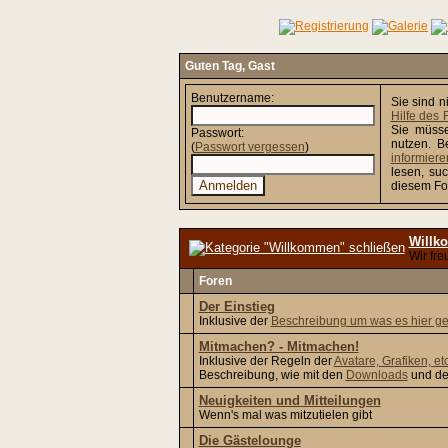
Guten Tag,
Gast
Benutzername:
Sie sind n
Hilfe des
Sie müsse
Passwort:
nutzen. 
(
Passwort vergessen
)
informiere
lesen, suc
diesem For
Willk
Wir fre
Foren
Der Einstieg
Inklusive der
Beschreibung um was es hier ge
Mitmachen? - Mitmachen!
Inklusive der Regeln der
Avatare, Grafiken, et
Beschreibung, wie mit den
Downloads
und d
Neuigkeiten und Mitteilungen
Wenn's mal was mitzutielen gibt
Die Gästelounge