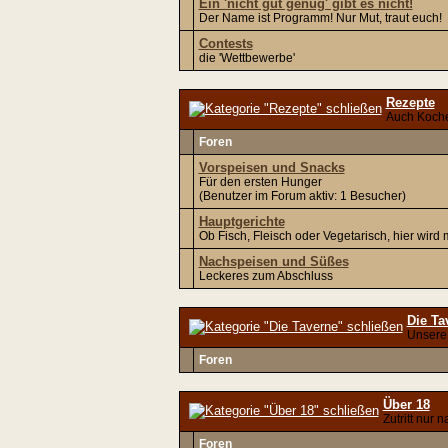
Ein 'nicht gut genug' gibt es nicht!
Der Name ist Programm! Nur Mut, traut euch!
Contests
die 'Wettbewerbe'
Rezepte
Auch Koche
Foren
Vorspeisen und Snacks
Für den ersten Hunger
(Benutzer im Forum aktiv: 1 Besucher)
Hauptgerichte
Ob Fisch, Fleisch oder Vegetarisch, hier wird
Nachspeisen und Süßes
Leckeres zum Abschluss
Die Ta
Unsere 
Foren
Über 18
Zutritt nur
Foren