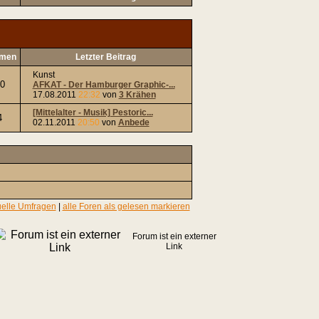
men
Letzter Beitrag
Kunst
0
AFKAT - Der Hamburger Graphic-...
17.08.2011
22:32
von
3 Krähen
[Mittelalter - Musik] Pestoric...
4
02.11.2011
20:50
von
Anbede
uelle Umfragen
|
alle Foren als gelesen markieren
Forum ist ein externer
Link