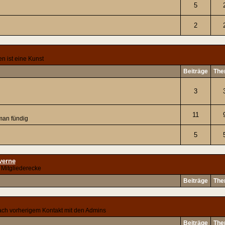
5
2
n ist eine Kunst
Beiträge
The
3
11
 man fündig
5
verne
Mitgliederecke
Beiträge
The
 nach vorherigem Kontakt mit den Admins
Beiträge
The