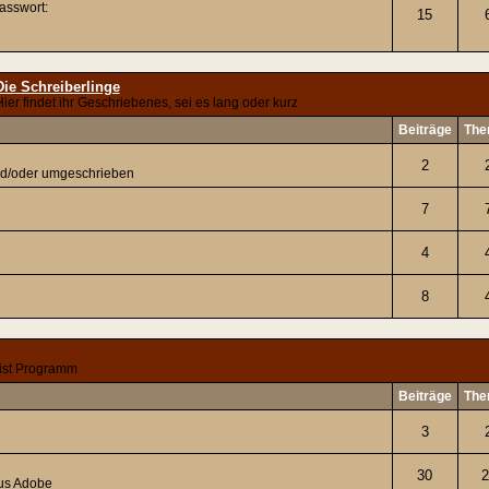
Passwort:
15
Die Schreiberlinge
ier findet ihr Geschriebenes, sei es lang oder kurz
Beiträge
The
2
nd/oder umgeschrieben
7
4
8
ist Programm
Beiträge
The
3
30
2
us Adobe