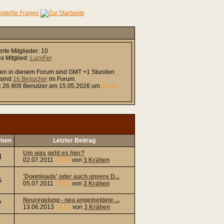
erte Mitglieder: 10
s Mitglied:
LucyFer
iten in diesem Forum sind GMT +1 Stunden.
 sind
16 Besucher
im Forum.
:
26.909 Benutzer am 15.05.2026 um
22:24
men
Letzter Beitrag
Um was geht es hier?
4
02.07.2011
15:46
von
3 Krähen
'Downloads' oder auch unsere D...
5
05.07.2011
19:51
von
3 Krähen
Neuregelung - neu angemeldete ...
7
13.06.2013
16:21
von
3 Krähen