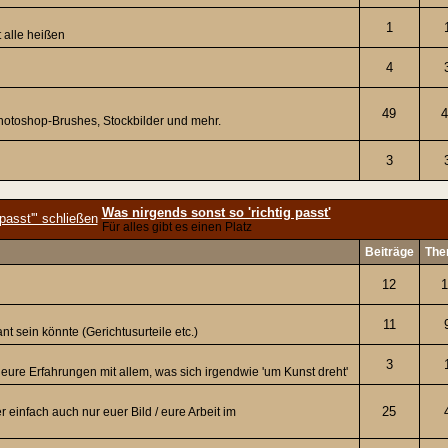
1
 alle heißen
4
49
4
 Photoshop-Brushes, Stockbilder und mehr.
3
Was nirgends sonst so 'richtig passt'
Für alles gibt es einen Platz
Beiträge
The
12
1
11
ant sein könnte (Gerichtusurteile etc.)
3
r eure Erfahrungen mit allem, was sich irgendwie 'um Kunst dreht'
25
r einfach auch nur euer Bild / eure Arbeit im