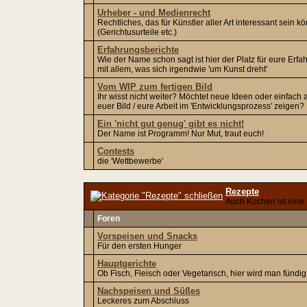
Urheber - und Medienrecht
Rechtliches, das für Künstler aller Art interessant sein k
(Gerichtusurteile etc.)
Erfahrungsberichte
Wie der Name schon sagt ist hier der Platz für eure Erf
mit allem, was sich irgendwie 'um Kunst dreht'
Vom WIP zum fertigen Bild
Ihr wisst nicht weiter? Möchtet neue Ideen oder einfach 
euer Bild / eure Arbeit im 'Entwicklungsprozess' zeigen?
Ein 'nicht gut genug' gibt es nicht!
Der Name ist Programm! Nur Mut, traut euch!
Contests
die 'Wettbewerbe'
Rezepte
Auch Kochen ist eine
Foren
Vorspeisen und Snacks
Für den ersten Hunger
Hauptgerichte
Ob Fisch, Fleisch oder Vegetarisch, hier wird man fündig
Nachspeisen und Süßes
Leckeres zum Abschluss