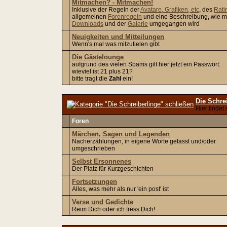
Mitmachen? - Mitmachen!
Inklusive der Regeln der
Avatare, Grafiken, etc
, des
Rati
allgemeinen
Forenregeln
und eine Beschreibung, wie m
Downloads
und der
Galerie
umgegangen wird
Neuigkeiten und Mitteilungen
Wenn's mal was mitzutielen gibt
Die Gästelounge
aufgrund des vielen Spams gilt hier jetzt ein Passwort:
wieviel ist 21 plus 21?
bitte tragt die
Zahl
ein!
Die Schre
Hier findet
Foren
Märchen, Sagen und Legenden
Nacherzählungen, in eigene Worte gefasst und/oder
umgeschrieben
Selbst Ersonnenes
Der Platz für Kurzgeschichten
Fortsetzungen
Alles, was mehr als nur 'ein post' ist
Verse und Gedichte
Reim Dich oder ich fress Dich!