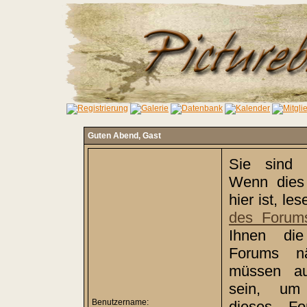
Guten Abend,
Gast
Sie sind 
Wenn dies 
hier ist, le
des Forum
Ihnen di
Forums nä
müssen auß
sein, um 
Benutzername:
dieses Fo