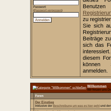
Benutz
Passwort:
(
Passwort vergessen
)
Registrieru
zu registri
Sie sich a
Registrie
Beiträge z
sich das F
interessiert
diesem Foru
können
anmelden.
Willkommen
Wir freuen uns Di
Foren
Der Einstieg
Inklusive der
Beschreibung um was es hier geht
und de