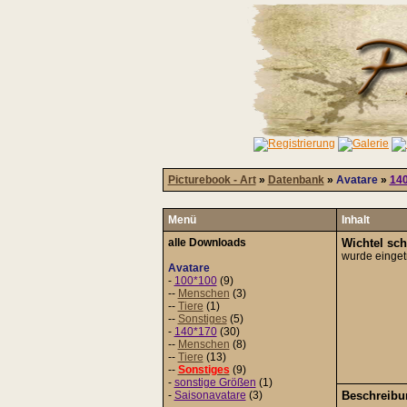
Picturebook - Art
»
Datenbank
»
Avatare
»
14
Menü
Inhalt
alle Downloads
Wichtel sc
wurde einge
Avatare
-
100*100
(9)
--
Menschen
(3)
--
Tiere
(1)
--
Sonstiges
(5)
-
140*170
(30)
--
Menschen
(8)
--
Tiere
(13)
--
Sonstiges
(9)
-
sonstige Größen
(1)
-
Saisonavatare
(3)
Beschreibu