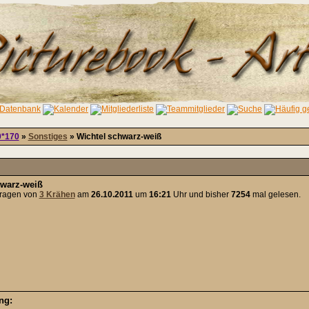
0*170
»
Sonstiges
» Wichtel schwarz-weiß
hwarz-weiß
tragen von
3 Krähen
am
26.10.2011
um
16:21
Uhr und bisher
7254
mal gelesen.
ng: