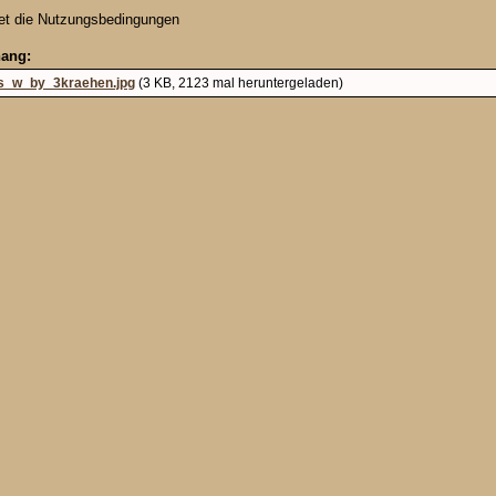
tet die Nutzungsbedingungen
hang:
-s_w_by_3kraehen.jpg
(3 KB, 2123 mal heruntergeladen)