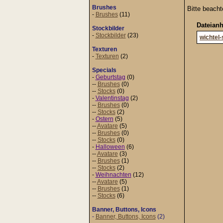
Brushes
Bitte beach
-
Brushes
(11)
Dateian
Stockbilder
-
Stockbilder
(23)
wichtel
Texturen
-
Texturen
(2)
Specials
-
Geburtstag
(0)
--
Brushes
(0)
--
Stocks
(0)
-
Valentinstag
(2)
--
Brushes
(0)
--
Stocks
(2)
-
Ostern
(5)
--
Avatare
(5)
--
Brushes
(0)
--
Stocks
(0)
-
Halloween
(6)
--
Avatare
(3)
--
Brushes
(1)
--
Stocks
(2)
-
Weihnachten
(12)
--
Avatare
(5)
--
Brushes
(1)
--
Stocks
(6)
Banner, Buttons, Icons
-
Banner, Buttons, Icons
(2)