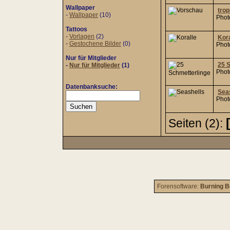
Wallpaper
trop
-
Wallpaper
(10)
Phot
Tattoos
-
Vorlagen
(2)
Kora
-
Gestochene Bilder
(0)
Phot
Nur für Mitglieder
25 
-
Nur für Mitglieder
(1)
Phot
Datenbanksuche:
Sea
Phot
Seiten (2):
Forensoftware:
Burning B