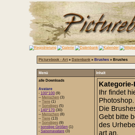
Picturebook - Art
»
Datenbank
»
Brushes
» Brushes
Menü
Inhalt
alle Downloads
Kategorie-
Avatare
Ihr findet 
-
100*100
(9)
--
Menschen
(3)
Photoshop.
--
Tiere
(1)
--
Sonstiges
(5)
Die Brushes
-
140*170
(30)
--
Menschen
(8)
Gebt bitte
--
Tiere
(13)
--
Sonstiges
(9)
des Urheber
-
sonstige Größen
(1)
-
Saisonavatare
(3)
art an.