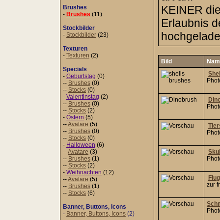
KEINER dies
Brushes
-
Brushes
(11)
Erlaubnis 
Stockbilder
hochgeladen
-
Stockbilder
(23)
Texturen
-
Texturen
(2)
Bild
Nam
Specials
Shel
-
Geburtstag
(0)
Phot
--
Brushes
(0)
--
Stocks
(0)
-
Valentinstag
(2)
Din
--
Brushes
(0)
Phot
--
Stocks
(2)
-
Ostern
(5)
--
Avatare
(5)
Tie
--
Brushes
(0)
Phot
--
Stocks
(0)
-
Halloween
(6)
--
Avatare
(3)
Skul
--
Brushes
(1)
Phot
--
Stocks
(2)
-
Weihnachten
(12)
Flu
--
Avatare
(5)
zur 
--
Brushes
(1)
--
Stocks
(6)
Schm
Banner, Buttons, Icons
Phot
-
Banner, Buttons, Icons
(2)