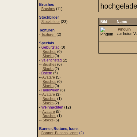
hochgeladen
Brushes
-
Brushes
(11)
Stockbilder
-
Stockbilder
(23)
Bild
Name
Pinguin
Texturen
zur freien V
-
Texturen
(2)
Specials
-
Geburtstag
(0)
--
Brushes
(0)
--
Stocks
(0)
-
Valentinstag
(2)
--
Brushes
(0)
--
Stocks
(2)
-
Ostern
(5)
--
Avatare
(5)
--
Brushes
(0)
--
Stocks
(0)
-
Halloween
(6)
--
Avatare
(3)
--
Brushes
(1)
--
Stocks
(2)
-
Weihnachten
(12)
--
Avatare
(5)
--
Brushes
(1)
--
Stocks
(6)
Banner, Buttons, Icons
-
Banner, Buttons, Icons
(2)