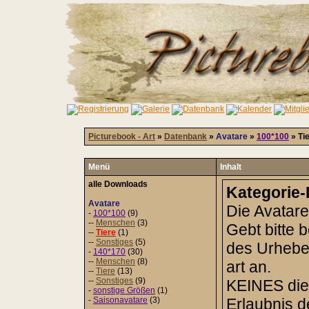
Picturebook - Art
»
Datenbank
»
Avatare
»
100*100
» Ti
Menü
Inhalt
alle Downloads
Kategorie-
Avatare
Die Avatare
-
100*100
(9)
--
Menschen
(3)
Gebt bitte 
--
Tiere
(1)
--
Sonstiges
(5)
des Urheber
-
140*170
(30)
--
Menschen
(8)
art an.
--
Tiere
(13)
--
Sonstiges
(9)
KEINES dies
-
sonstige Größen
(1)
-
Saisonavatare
(3)
Erlaubnis 