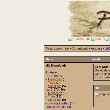
Picturebook - Art
»
Datenbank
»
Avatare
»
10
Menü
Inhalt
alle Downloads
Kategorie-I
Die Avatare
Avatare
Gebt bitte 
-
100*100
(9)
KEINES dies
--
Menschen
(3)
--
Tiere
(1)
--
Sonstiges
(5)
Bild
-
140*170
(30)
--
Menschen
(8)
--
Tiere
(13)
--
Sonstiges
(9)
-
sonstige Größen
(1)
-
Saisonavatare
(3)