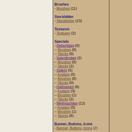
Brushes
-
Brushes
(11)
Stockbilder
-
Stockbilder
(23)
Texturen
-
Texturen
(2)
Specials
-
Geburtstag
(0)
--
Brushes
(0)
--
Stocks
(0)
-
Valentinstag
(2)
--
Brushes
(0)
--
Stocks
(2)
-
Ostern
(5)
--
Avatare
(5)
--
Brushes
(0)
--
Stocks
(0)
-
Halloween
(6)
--
Avatare
(3)
--
Brushes
(1)
--
Stocks
(2)
-
Weihnachten
(12)
--
Avatare
(5)
--
Brushes
(1)
--
Stocks
(6)
Banner, Buttons, Icons
-
Banner, Buttons, Icons
(2)