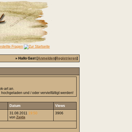
» Hallo Gast [
Anmelden
|
Registrieren
]
k-art an.
hochgeladen und / oder vervielfältigt werden!
Datum
Views
31.08.2011
19:50
3906
von
Zaida