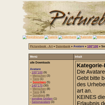
Picturebook - Art
»
Datenbank
»
Avatare
»
100*100
» So
Menü
Inhalt
alle Downloads
Kategorie-
Avatare
Die Avatare
-
100*100
(9)
--
Menschen
(3)
Gebt bitte 
--
Tiere
(1)
--
Sonstiges
(5)
des Urheber
-
140*170
(30)
--
Menschen
(8)
art an.
--
Tiere
(13)
--
Sonstiges
(9)
KEINES dies
-
sonstige Größen
(1)
-
Saisonavatare
(3)
Erlaubnis 