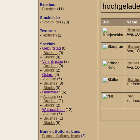
hochgeladen
Brushes
-
Brushes
(11)
Stockbilder
-
Stockbilder
(23)
Bild
Name
Matrjo
Texturen
Ava, 10
-
Texturen
(2)
Specials
Blaugr
-
Geburtstag
(0)
Ava, 1
--
Brushes
(0)
--
Stocks
(0)
-
Valentinstag
(2)
grüner
--
Brushes
(0)
Ava, 1
--
Stocks
(2)
-
Ostern
(5)
--
Avatare
(5)
Blätter
--
Brushes
(0)
zur fre
--
Stocks
(0)
-
Halloween
(6)
red
--
Avatare
(3)
zur fre
--
Brushes
(1)
--
Stocks
(2)
-
Weihnachten
(12)
--
Avatare
(5)
--
Brushes
(1)
--
Stocks
(6)
Banner, Buttons, Icons
-
Banner, Buttons, Icons
(2)