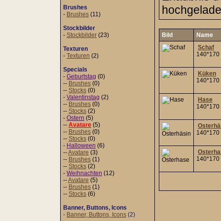
hochgeladen
Brushes
-
Brushes
(11)
Stockbilder
-
Stockbilder
(23)
Bild
Name
Schaf
Texturen
140*170
-
Texturen
(2)
Specials
Küken
-
Geburtstag
(0)
140*170
--
Brushes
(0)
--
Stocks
(0)
-
Valentinstag
(2)
Hase
--
Brushes
(0)
140*170
--
Stocks
(2)
-
Ostern
(5)
--
Avatare
(5)
Osterhä
--
Brushes
(0)
140*170
--
Stocks
(0)
-
Halloween
(6)
Osterha
--
Avatare
(3)
140*170
--
Brushes
(1)
--
Stocks
(2)
-
Weihnachten
(12)
--
Avatare
(5)
--
Brushes
(1)
--
Stocks
(6)
Banner, Buttons, Icons
-
Banner, Buttons, Icons
(2)