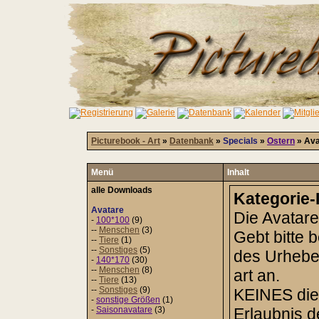
Picturebook - Art
»
Datenbank
»
Specials
»
Ostern
» Ava
Menü
Inhalt
alle Downloads
Kategorie-
Avatare
Die Avatare
-
100*100
(9)
--
Menschen
(3)
Gebt bitte 
--
Tiere
(1)
--
Sonstiges
(5)
des Urheber
-
140*170
(30)
--
Menschen
(8)
art an.
--
Tiere
(13)
--
Sonstiges
(9)
KEINES dies
-
sonstige Größen
(1)
-
Saisonavatare
(3)
Erlaubnis 