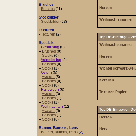
Brushes
Herzen
-
Brushes
(11)
Stockbilder
Weihnachtsmänner
-
Stockbilder
(23)
Texturen
-
Texturen
(2)
Top DB-Einträge - Vi
Specials
Weihnachtsmänner
-
Geburtstag
(0)
--
Brushes
(0)
--
Stocks
(0)
Herzen
-
Valentinstag
(2)
--
Brushes
(0)
--
Stocks
(2)
Wichtel schwarz-wei
-
Ostern
(5)
--
Avatare
(5)
Korallen
--
Brushes
(0)
--
Stocks
(0)
-
Halloween
(6)
Texturen Papier
--
Avatare
(3)
--
Brushes
(1)
--
Stocks
(2)
-
Weihnachten
(12)
Top DB-Einträge - D
--
Avatare
(5)
--
Brushes
(1)
Herzen
--
Stocks
(6)
Banner, Buttons, Icons
Herz
-
Banner, Buttons, Icons
(2)