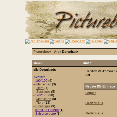
Picturebook - Art
» Datenbank
Menü
Inhalt
alle Downloads
Herzlich Willkommen 
Art
.
Avatare
-
100*100
(9)
--
Menschen
(3)
Neuste DB-Einträge
--
Tiere
(1)
--
Sonstiges
(5)
Leguan
-
140*170
(30)
--
Menschen
(8)
--
Tiere
(13)
Fledermaus
--
Sonstiges
(9)
-
sonstige Größen
(1)
Fledermaus
-
Saisonavatare
(3)