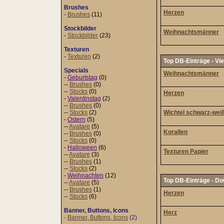
Brushes
Herzen
-
Brushes
(11)
Stockbilder
Weihnachtsmänner
-
Stockbilder
(23)
Texturen
-
Texturen
(2)
Top DB-Einträge - Vi
Specials
Weihnachtsmänner
-
Geburtstag
(0)
--
Brushes
(0)
--
Stocks
(0)
Herzen
-
Valentinstag
(2)
--
Brushes
(0)
--
Stocks
(2)
Wichtel schwarz-wei
-
Ostern
(5)
--
Avatare
(5)
Korallen
--
Brushes
(0)
--
Stocks
(0)
-
Halloween
(6)
Texturen Papier
--
Avatare
(3)
--
Brushes
(1)
--
Stocks
(2)
-
Weihnachten
(12)
Top DB-Einträge - D
--
Avatare
(5)
--
Brushes
(1)
Herzen
--
Stocks
(6)
Banner, Buttons, Icons
Herz
-
Banner, Buttons, Icons
(2)