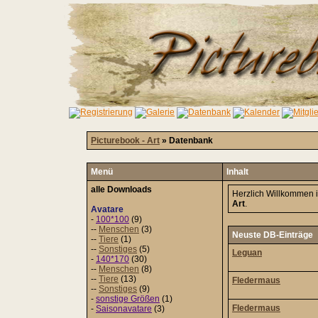
Picturebook - Art
» Datenbank
Menü
Inhalt
alle Downloads
Herzlich Willkommen 
Art
.
Avatare
-
100*100
(9)
--
Menschen
(3)
Neuste DB-Einträge
--
Tiere
(1)
--
Sonstiges
(5)
Leguan
-
140*170
(30)
--
Menschen
(8)
--
Tiere
(13)
Fledermaus
--
Sonstiges
(9)
-
sonstige Größen
(1)
Fledermaus
-
Saisonavatare
(3)