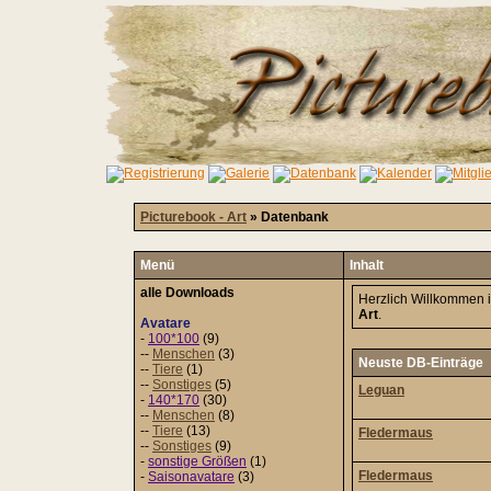
Picturebook - Art
» Datenbank
Menü
Inhalt
alle Downloads
Herzlich Willkommen 
Art
.
Avatare
-
100*100
(9)
--
Menschen
(3)
Neuste DB-Einträge
--
Tiere
(1)
--
Sonstiges
(5)
Leguan
-
140*170
(30)
--
Menschen
(8)
--
Tiere
(13)
Fledermaus
--
Sonstiges
(9)
-
sonstige Größen
(1)
Fledermaus
-
Saisonavatare
(3)