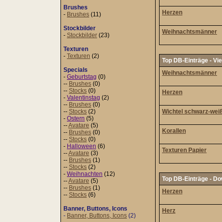
Brushes
Herzen
-
Brushes
(11)
Stockbilder
Weihnachtsmänner
-
Stockbilder
(23)
Texturen
-
Texturen
(2)
Top DB-Einträge - Vi
Specials
Weihnachtsmänner
-
Geburtstag
(0)
--
Brushes
(0)
--
Stocks
(0)
Herzen
-
Valentinstag
(2)
--
Brushes
(0)
--
Stocks
(2)
Wichtel schwarz-wei
-
Ostern
(5)
--
Avatare
(5)
Korallen
--
Brushes
(0)
--
Stocks
(0)
-
Halloween
(6)
Texturen Papier
--
Avatare
(3)
--
Brushes
(1)
--
Stocks
(2)
-
Weihnachten
(12)
Top DB-Einträge - D
--
Avatare
(5)
--
Brushes
(1)
Herzen
--
Stocks
(6)
Banner, Buttons, Icons
Herz
-
Banner, Buttons, Icons
(2)