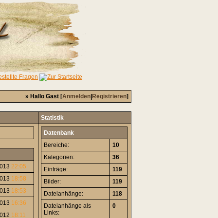
» Hallo Gast [
Anmelden
|
Registrieren
]
Statistik
Datenbank
Bereiche:
10
Kategorien:
36
2013
22:05
Einträge:
119
2013
18:58
Bilder:
119
2013
18:53
Dateianhänge:
118
2013
16:36
Dateianhänge als
0
Links:
2012
18:11