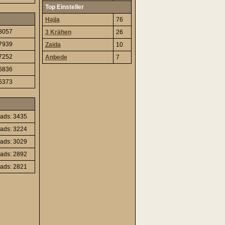
Top Einsteller
Hajja
76
 8057
3 Krähen
26
 7939
Zaida
10
 7252
Anbede
7
 6836
 6373
ads: 3435
ads: 3224
ads: 3029
ads: 2892
ads: 2821