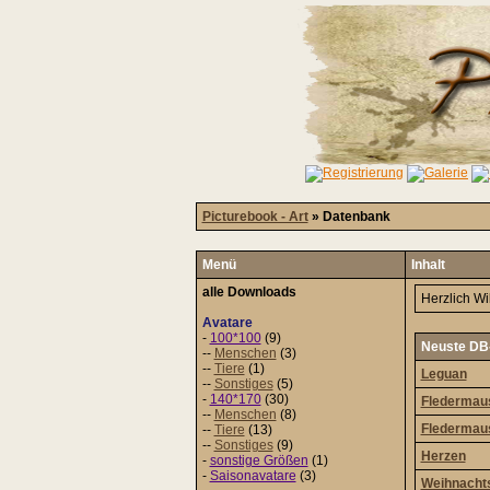
Picturebook - Art
» Datenbank
Menü
Inhalt
alle Downloads
Herzlich W
Avatare
-
100*100
(9)
Neuste DB-
--
Menschen
(3)
--
Tiere
(1)
Leguan
--
Sonstiges
(5)
-
140*170
(30)
Fledermau
--
Menschen
(8)
Fledermau
--
Tiere
(13)
--
Sonstiges
(9)
Herzen
-
sonstige Größen
(1)
-
Saisonavatare
(3)
Weihnacht