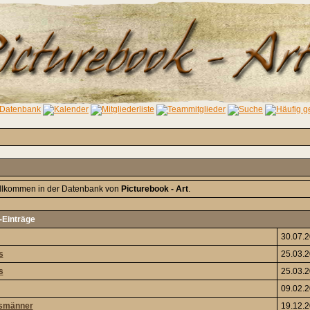
illkommen in der Datenbank von
Picturebook - Art
.
Einträge
30.07.
s
25.03.
s
25.03.
09.02.
smänner
19.12.