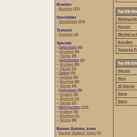
Brushes
-
Brushes
(11)
Top DB-Ein
Stockbilder
Weihnacht
-
Stockbilder
(23)
Herzen
Texturen
-
Texturen
(2)
Wichtel sc
Korallen
Specials
-
Geburtstag
(0)
Texturen P
--
Brushes
(0)
--
Stocks
(0)
-
Valentinstag
(2)
Top DB-Ein
--
Brushes
(0)
--
Stocks
(2)
Herzen
-
Ostern
(5)
--
Avatare
(5)
Herz
--
Brushes
(0)
--
Stocks
(0)
20 Sterne
-
Halloween
(6)
Stern
--
Avatare
(3)
--
Brushes
(1)
Stern
--
Stocks
(2)
-
Weihnachten
(12)
--
Avatare
(5)
--
Brushes
(1)
--
Stocks
(6)
Banner, Buttons, Icons
-
Banner, Buttons, Icons
(2)