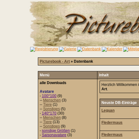
Picturebook - Art
» Datenbank
Menü
Inhalt
alle Downloads
Herzlich Willkommen 
Art
.
Avatare
-
100*100
(9)
--
Menschen
(3)
Neuste DB-Einträge
--
Tiere
(1)
--
Sonstiges
(5)
Leguan
-
140*170
(30)
--
Menschen
(8)
--
Tiere
(13)
Fledermaus
--
Sonstiges
(9)
-
sonstige Größen
(1)
Fledermaus
-
Saisonavatare
(3)