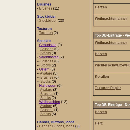
Brushes
Herzen
-
Brushes
(11)
Stockbilder
Weihnachtsmänner
-
Stockbilder
(23)
Texturen
-
Texturen
(2)
Top DB-Einträge - Vi
Specials
Weihnachtsmänner
-
Geburtstag
(0)
--
Brushes
(0)
--
Stocks
(0)
Herzen
-
Valentinstag
(2)
--
Brushes
(0)
--
Stocks
(2)
Wichtel schwarz-wei
-
Ostern
(5)
--
Avatare
(5)
Korallen
--
Brushes
(0)
--
Stocks
(0)
-
Halloween
(6)
Texturen Papier
--
Avatare
(3)
--
Brushes
(1)
--
Stocks
(2)
-
Weihnachten
(12)
Top DB-Einträge - D
--
Avatare
(5)
--
Brushes
(1)
Herzen
--
Stocks
(6)
Banner, Buttons, Icons
Herz
-
Banner, Buttons, Icons
(2)