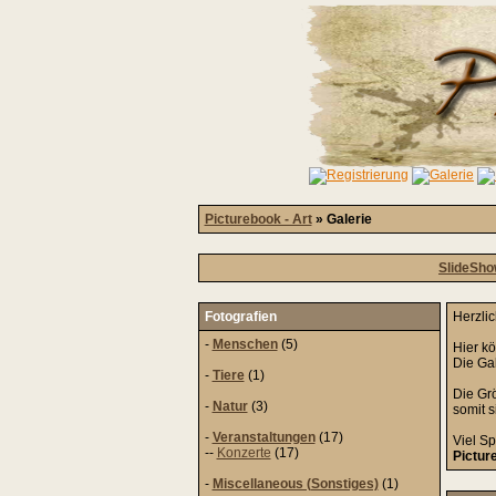
Picturebook - Art
» Galerie
SlideSh
Fotografien
Herzli
-
Menschen
(5)
Hier k
Die Gal
-
Tiere
(1)
Die Grö
-
Natur
(3)
somit 
-
Veranstaltungen
(17)
Viel Sp
--
Konzerte
(17)
Pictur
-
Miscellaneous (Sonstiges)
(1)