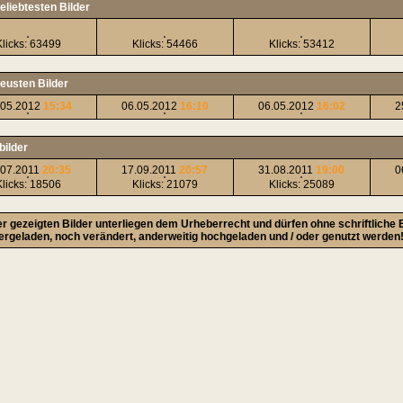
eliebtesten Bilder
Klicks: 63499
Klicks: 54466
Klicks: 53412
neusten Bilder
.05.2012
15:34
06.05.2012
16:10
06.05.2012
16:02
2
bilder
.07.2011
20:35
17.09.2011
20:57
31.08.2011
19:00
0
Klicks: 18506
Klicks: 21079
Klicks: 25089
ier gezeigten Bilder unterliegen dem Urheberrecht und dürfen ohne schriftliche
ergeladen, noch verändert, anderweitig hochgeladen und / oder genutzt werden