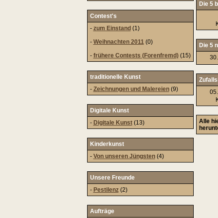
Die 5 b
Contest's
-
zum Einstand
(1)
-
Weihnachten 2011
(0)
Die 5 
-
frühere Contests (Forenfremd)
(15)
30
traditionelle Kunst
Zufalls
-
Zeichnungen und Malereien
(9)
05
Digitale Kunst
Alle h
-
Digitale Kunst
(13)
herunt
Kinderkunst
-
Von unseren Jüngsten
(4)
Unsere Freunde
-
Pestilenz
(2)
Aufträge