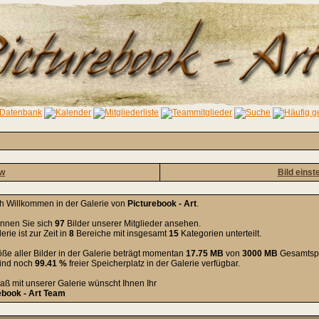
ow
Bild einst
ch Willkommen in der Galerie von
Picturebook - Art
.
önnen Sie sich
97
Bilder unserer Mitglieder ansehen.
erie ist zur Zeit in
8
Bereiche mit insgesamt
15
Kategorien unterteilt.
ße aller Bilder in der Galerie beträgt momentan
17.75 MB
von
3000 MB
Gesamtspe
sind noch
99.41 %
freier Speicherplatz in der Galerie verfügbar.
aß mit unserer Galerie wünscht Ihnen Ihr
ebook - Art Team