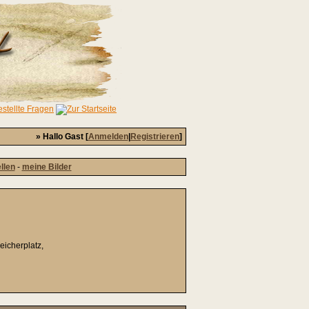
» Hallo Gast [
Anmelden
|
Registrieren
]
ellen
-
meine Bilder
icherplatz,