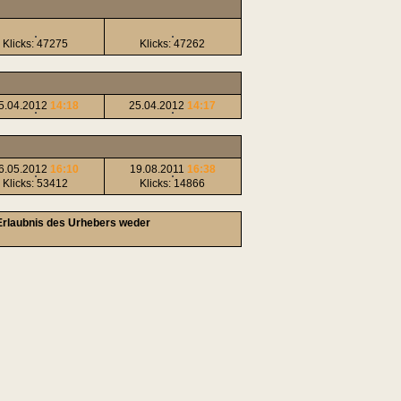
Klicks: 47275
Klicks: 47262
5.04.2012
14:18
25.04.2012
14:17
6.05.2012
16:10
19.08.2011
16:38
Klicks: 53412
Klicks: 14866
 Erlaubnis des Urhebers weder
!