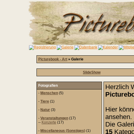
Picturebook - Art
» Galerie
SlideShow
Fotografien
Herzlich 
-
Menschen
(5)
Picturebo
-
Tiere
(1)
Hier könn
-
Natur
(3)
ansehen.
-
Veranstaltungen
(17)
--
Konzerte
(17)
Die Galeri
15
Kategor
-
Miscellaneous (Sonstiges)
(1)