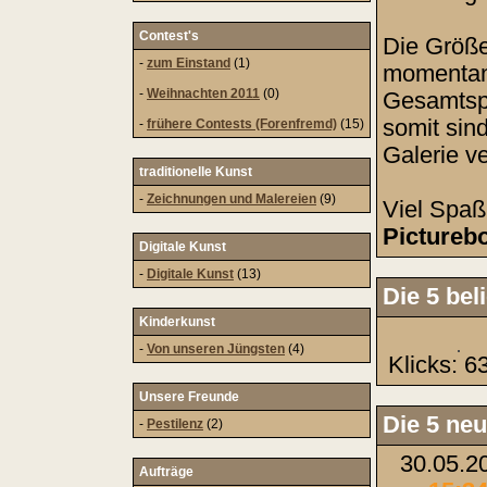
Contest's
Die Größe 
-
zum Einstand
(1)
momenta
-
Weihnachten 2011
(0)
Gesamtspe
somit sin
-
frühere Contests (Forenfremd)
(15)
Galerie ve
traditionelle Kunst
-
Zeichnungen und Malereien
(9)
Viel Spaß
Pictureb
Digitale Kunst
-
Digitale Kunst
(13)
Die 5 bel
Kinderkunst
-
Von unseren Jüngsten
(4)
Klicks: 6
Unsere Freunde
Die 5 neu
-
Pestilenz
(2)
30.05.2
Aufträge