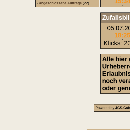
15:3
-
abgeschlossene Aufträge
(22)
Zufallsbi
05.07.2
18:2
Klicks: 2
Alle hier
Urheberre
Erlaubni
noch ver
oder gen
Powered by
JGS-Gale