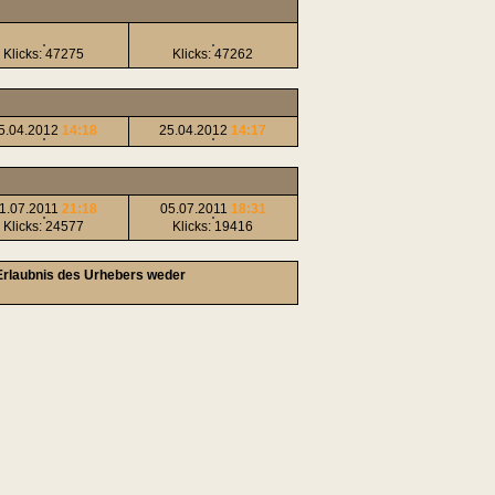
Klicks: 47275
Klicks: 47262
5.04.2012
14:18
25.04.2012
14:17
1.07.2011
21:18
05.07.2011
18:31
Klicks: 24577
Klicks: 19416
 Erlaubnis des Urhebers weder
!