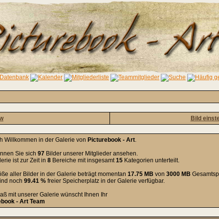
ow
Bild einst
ch Willkommen in der Galerie von
Picturebook - Art
.
önnen Sie sich
97
Bilder unserer Mitglieder ansehen.
erie ist zur Zeit in
8
Bereiche mit insgesamt
15
Kategorien unterteilt.
ße aller Bilder in der Galerie beträgt momentan
17.75 MB
von
3000 MB
Gesamtspe
sind noch
99.41 %
freier Speicherplatz in der Galerie verfügbar.
aß mit unserer Galerie wünscht Ihnen Ihr
ebook - Art Team