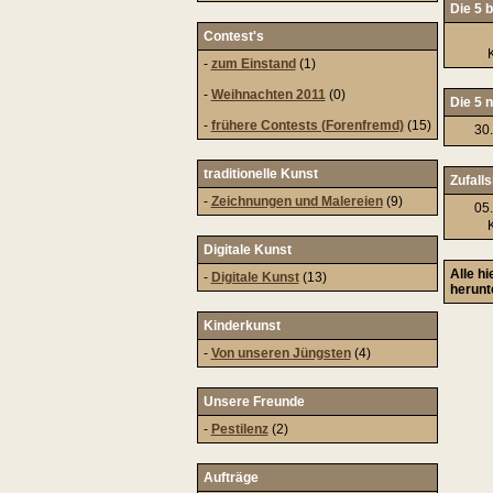
Die 5 b
Contest's
-
zum Einstand
(1)
-
Weihnachten 2011
(0)
Die 5 
-
frühere Contests (Forenfremd)
(15)
30
traditionelle Kunst
Zufalls
-
Zeichnungen und Malereien
(9)
05
Digitale Kunst
Alle h
-
Digitale Kunst
(13)
herunt
Kinderkunst
-
Von unseren Jüngsten
(4)
Unsere Freunde
-
Pestilenz
(2)
Aufträge