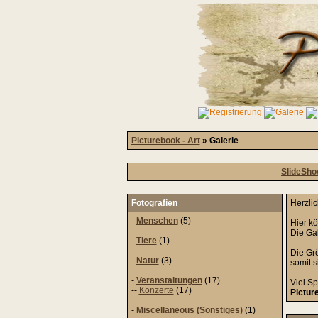
Picturebook - Art
» Galerie
SlideSh
Fotografien
Herzli
-
Menschen
(5)
Hier k
Die Gal
-
Tiere
(1)
Die Grö
-
Natur
(3)
somit 
-
Veranstaltungen
(17)
Viel Sp
--
Konzerte
(17)
Pictur
-
Miscellaneous (Sonstiges)
(1)