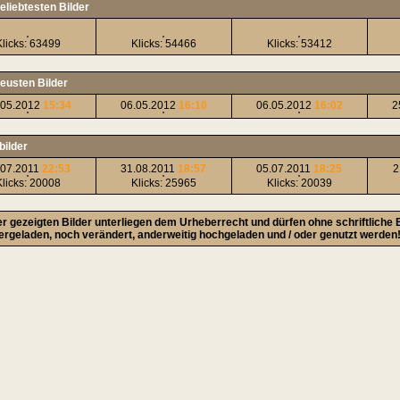
eliebtesten Bilder
Klicks: 63499
Klicks: 54466
Klicks: 53412
neusten Bilder
.05.2012
15:34
06.05.2012
16:10
06.05.2012
16:02
2
bilder
.07.2011
22:53
31.08.2011
18:57
05.07.2011
18:25
2
Klicks: 20008
Klicks: 25965
Klicks: 20039
ier gezeigten Bilder unterliegen dem Urheberrecht und dürfen ohne schriftliche
ergeladen, noch verändert, anderweitig hochgeladen und / oder genutzt werden