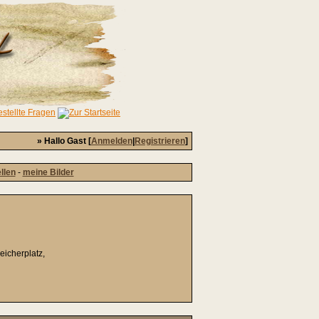
» Hallo Gast [
Anmelden
|
Registrieren
]
ellen
-
meine Bilder
icherplatz,