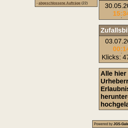
-
abgeschlossene Aufträge
(22)
30.05.
15:3
Zufallsbi
03.07.2
00:1
Klicks: 
Alle hie
Urheberr
Erlaubni
herunter
hochgela
Powered by
JGS-Gale