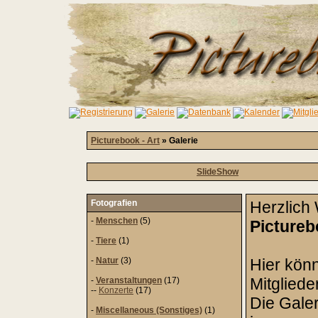
Picturebook - Art
» Galerie
SlideShow
Fotografien
Herzlich
-
Menschen
(5)
Pictureb
-
Tiere
(1)
-
Natur
(3)
Hier kön
Mitgliede
-
Veranstaltungen
(17)
--
Konzerte
(17)
Die Galeri
-
Miscellaneous (Sonstiges)
(1)