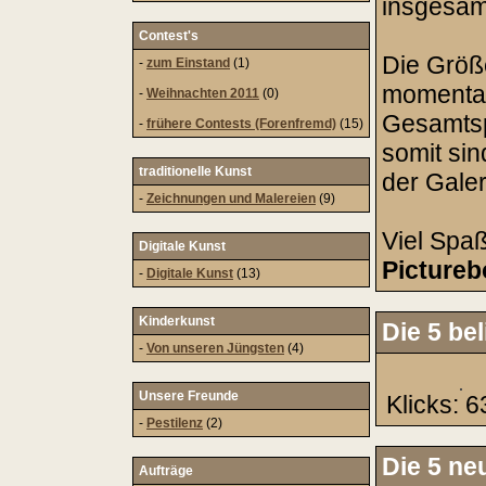
insgesa
Contest's
Die Größe
-
zum Einstand
(1)
moment
-
Weihnachten 2011
(0)
Gesamtsp
-
frühere Contests (Forenfremd)
(15)
somit si
traditionelle Kunst
der Galer
-
Zeichnungen und Malereien
(9)
Viel Spaß
Digitale Kunst
Pictureb
-
Digitale Kunst
(13)
Kinderkunst
Die 5 be
-
Von unseren Jüngsten
(4)
Unsere Freunde
Klicks: 
-
Pestilenz
(2)
Die 5 ne
Aufträge