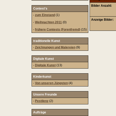
Bilder Anzahl:
Contest's
-
zum Einstand
(1)
Anzeige Bilder:
-
Weihnachten 2011
(0)
-
frühere Contests (Forenfremd)
(15)
traditionelle Kunst
-
Zeichnungen und Malereien
(9)
Digitale Kunst
-
Digitale Kunst
(13)
Kinderkunst
-
Von unseren Jüngsten
(4)
Unsere Freunde
-
Pestilenz
(2)
Aufträge