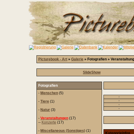
Picturebook - Art
»
Galerie
» Fotografien » Veranstaltun
SlideShow
Fotografien
-
Menschen
(5)
-
Tiere
(1)
-
Natur
(3)
-
Veranstaltungen
(17)
--
Konzerte
(17)
-
Miscellaneous (Sonstiges)
(1)
Kategorieinfos