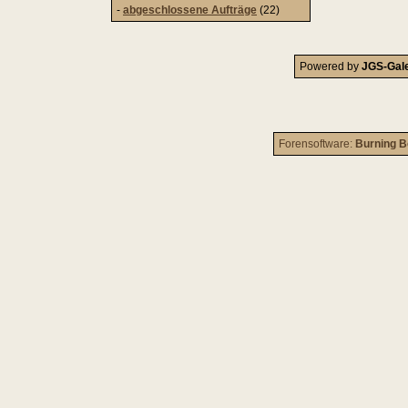
-
abgeschlossene Aufträge
(22)
Powered by
JGS-Gale
Forensoftware:
Burning B