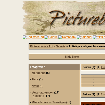
Picturebook - Art
»
Galerie
» Aufträge » abgeschlossene
SlideShow
Fotografien
[1]
Seiten (2):
2
n
-
Menschen
(5)
-
Tiere
(1)
-
Natur
(3)
-
Veranstaltungen
(17)
[1]
Seiten (2):
2
n
--
Konzerte
(17)
-
Miscellaneous (Sonstiges)
(1)
Kategorieinfos