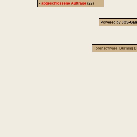
-
abgeschlossene Aufträge
(22)
Powered by
JGS-Gale
Forensoftware:
Burning B