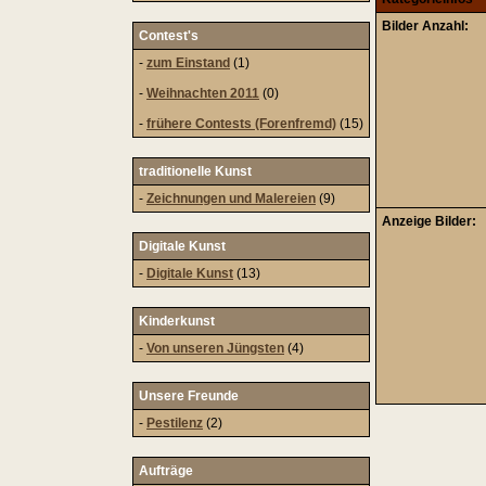
Bilder Anzahl:
Contest's
-
zum Einstand
(1)
-
Weihnachten 2011
(0)
-
frühere Contests (Forenfremd)
(15)
traditionelle Kunst
-
Zeichnungen und Malereien
(9)
Anzeige Bilder:
Digitale Kunst
-
Digitale Kunst
(13)
Kinderkunst
-
Von unseren Jüngsten
(4)
Unsere Freunde
-
Pestilenz
(2)
Aufträge