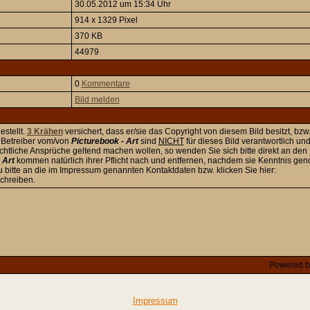
30.05.2012 um 15:34 Uhr
914 x 1329 Pixel
370 KB
44979
0
Kommentare
Bild melden
estellt.
3 Krähen
versichert, dass er/sie das Copyright von diesem Bild besitzt, bzw
ie Betreiber vom/von
Picturebook - Art
sind
NICHT
für dieses Bild verantwortlich un
rechtliche Ansprüche geltend machen wollen, so wenden Sie sich bitte direkt an den
 Art
kommen natürlich ihrer Pflicht nach und entfernen, nachdem sie Kenntnis g
u bitte an die im Impressum genannten Kontaktdaten bzw. klicken Sie hier:
chreiben.
Powered 
Impressum