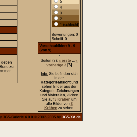
5
4
3
2
1 (schlecht)
Bewertungen: 0
Schnitt: 0
Vorschaubilder: 9 - 9
(von 9)
.
Seiten (3):
« erste
...
«
d geben
[3]
vorherige
2
 Benutzer
enommen
Info:
Sie befinden sich
in der
Kategorieansicht
und
sehen Bilder aus der
Kategorie
Zeichnungen
und Malereien
, klicken
Sie auf
3 Krähen
um
alle Bilder von
3
Krähen
zu sehen.
by
JGS-Galerie 4.0.0
© 2002-2005 by
JGS-XA.de