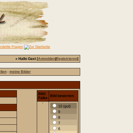
» Hallo Gast [
Anmelden
|
Registrieren
]
ellen
-
meine Bilder
Bild:
Bild bewerten:
Falke
10 (gut)
9
8
7
6