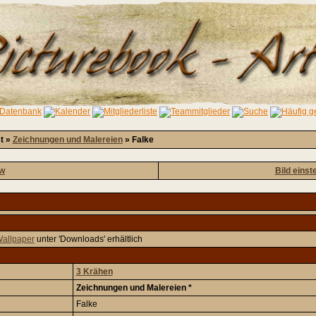
st »
Zeichnungen und Malereien
» Falke
ow
Bild einst
allpaper
unter 'Downloads' erhältlich
3 Krähen
Zeichnungen und Malereien *
Falke