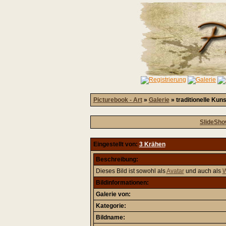
Picturebook - Art
»
Galerie
» traditionelle Kun
SlideSh
Eingestellt von:
3 Krähen
Beschreibung:
Dieses Bild ist sowohl als
Avatar
und auch als
W
Bildinformationen:
Galerie von:
Kategorie:
Bildname: