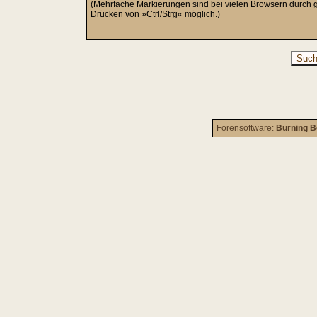
(Mehrfache Markierungen sind bei vielen Browsern durch g
Drücken von »Ctrl/Strg« möglich.)
Forensoftware:
Burning B