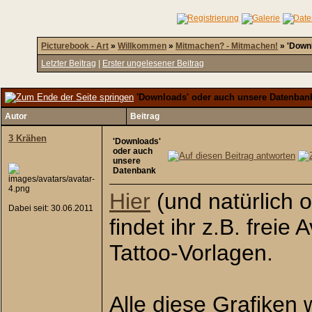
Picturebook - Art
»
Willkommen
»
Mitmachen? - Mitmachen!
»
'Down
Letzter Beitrag
|
Erster ungelesener Beitrag
'Downloads' oder auch unsere Datenban
Autor
Beitrag
3 Krähen
'Downloads'
oder auch
unsere
Datenbank
Hier
(und natürlich 
Dabei seit: 30.06.2011
findet ihr z.B. frei
Tattoo-Vorlagen.
Alle diese Grafiken 