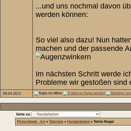
...und uns nochmal davon übe
werden können:
So viel also dazu! Nun hatte
machen und der passende Arb
Im nächsten Schritt werde i
Probleme wir gestoßen sind 
09.04.2013
13:45
Gehe zu:
Picturebook - Art
»
Tutorials
»
Handarbeiten
»
Tetris-Regal