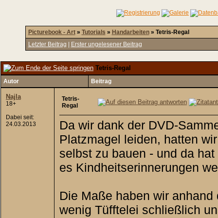
Picturebook - Art
»
Tutorials
»
Handarbeiten
»
Tetris-Regal
Letzter Beitrag
|
Erster ungelesener Beitrag
Tetris-Regal
Autor
Beitrag
Najla
Tetris-
18+
Regal
Dabei seit:
Da wir dank der DVD-Sammel
24.03.2013
Platzmagel leiden, hatten wi
selbst zu bauen - und da hat
es Kindheitserinnerungen we
Die Maße haben wir anhand 
wenig Tüfftelei schließlich 