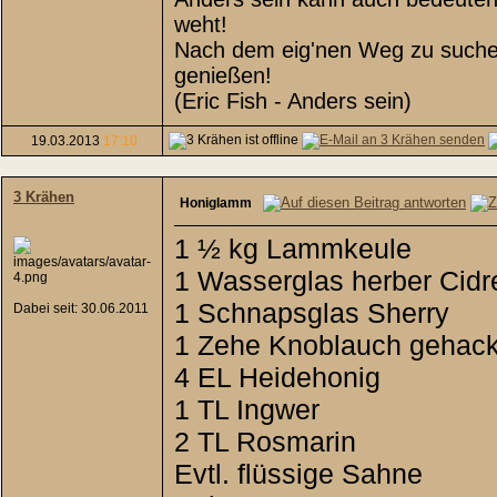
weht!
Nach dem eig'nen Weg zu suchen,
genießen!
(Eric Fish - Anders sein)
19.03.2013
17:10
3 Krähen
Honiglamm
1 ½ kg Lammkeule
1 Wasserglas herber Cidr
1 Schnapsglas Sherry
Dabei seit: 30.06.2011
1 Zehe Knoblauch gehack
4 EL Heidehonig
1 TL Ingwer
2 TL Rosmarin
Evtl. flüssige Sahne