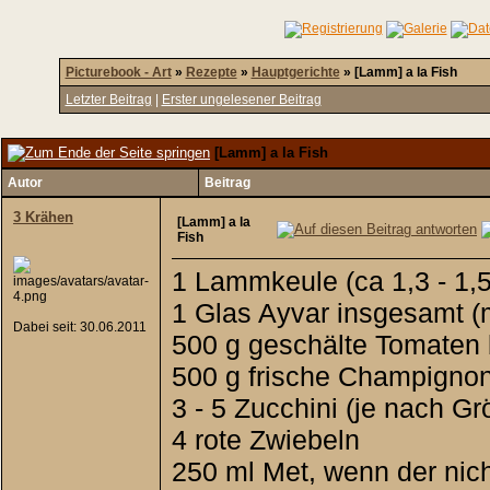
Picturebook - Art
»
Rezepte
»
Hauptgerichte
»
[Lamm] a la Fish
Letzter Beitrag
|
Erster ungelesener Beitrag
[Lamm] a la Fish
Autor
Beitrag
3 Krähen
[Lamm] a la
Fish
1 Lammkeule (ca 1,3 - 1,5
1 Glas Ayvar insgesamt (
Dabei seit: 30.06.2011
500 g geschälte Tomaten 
500 g frische Champigno
3 - 5 Zucchini (je nach Gr
4 rote Zwiebeln
250 ml Met, wenn der nich