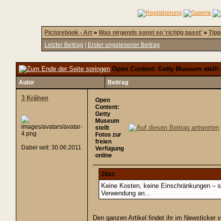
Picturebook - Art
»
Was nirgends sonst so 'richtig passt'
»
Tipp
Letzter Beitrag
|
Erster ungelesener Beitrag
Open Content: Getty Museum stellt 
Autor
Beitrag
3 Krähen
Open
Content:
Getty
Museum
stellt
Fotos zur
freien
Dabei seit: 30.06.2011
Verfügung
online
Zitat:
Keine Kosten, keine Einschränkungen – se
Verwendung an...
Den ganzen Artikel findet ihr im Newsticker 