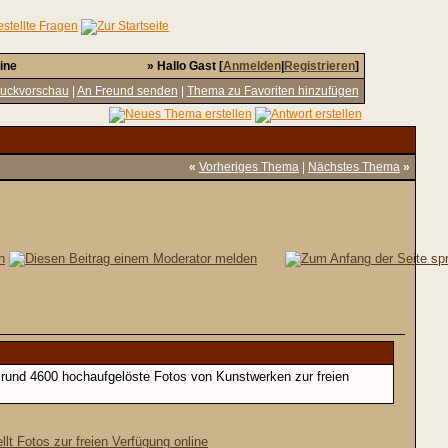
ine
» Hallo Gast [
Anmelden
|
Registrieren
]
uckvorschau
|
An Freund senden
|
Thema zu Favoriten hinzufügen
«
Vorheriges Thema
|
Nächstes Thema
»
 rund 4600 hochaufgelöste Fotos von Kunstwerken zur freien
t Fotos zur freien Verfügung online