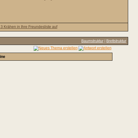
Baumstruktur
|
Brettstruktur
ine