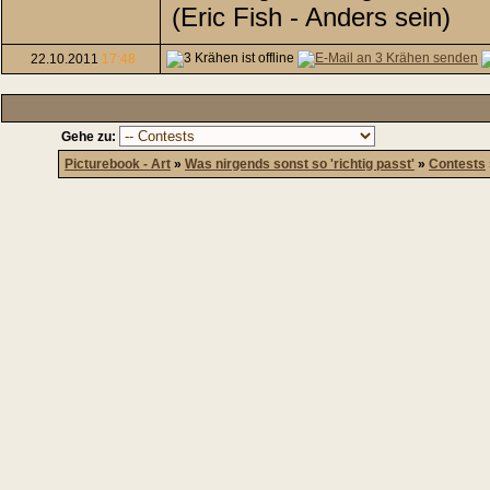
(Eric Fish - Anders sein)
22.10.2011
17:48
Gehe zu:
Picturebook - Art
»
Was nirgends sonst so 'richtig passt'
»
Contests