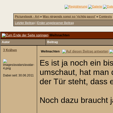
Picturebook - Art
»
Was nirgends sonst so 'richtig passt'
»
Contests
Letzter Beitrag
|
Erster ungelesener Beitrag
Weihnachten
Autor
Beitrag
3 Krähen
Weihnachten
Es ist ja noch ein 
umschaut, hat man d
Dabei seit: 30.06.2011
der Tür steht, dass 
Noch dazu braucht ja 