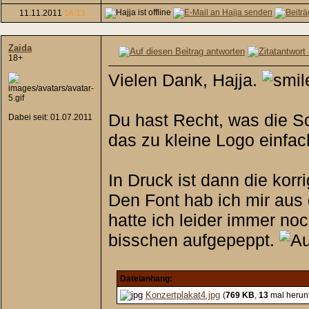
11.11.2011
14:13
Zaida
18+
Vielen Dank, Hajja.
Du hast Recht, was die Sc
Dabei seit: 01.07.2011
das zu kleine Logo einfac
In Druck ist dann die kor
Den Font hab ich mir aus
hatte ich leider immer noc
bisschen aufgepeppt.
Dateianhang:
Konzertplakat4.jpg
(
769 KB
,
13
mal herun