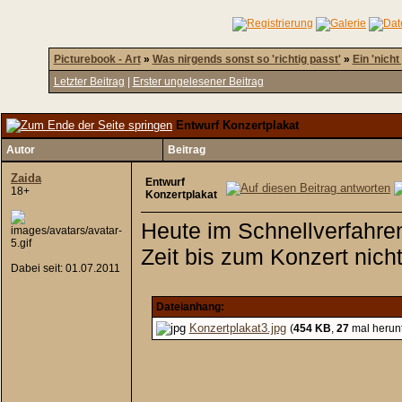
Picturebook - Art
»
Was nirgends sonst so 'richtig passt'
»
Ein 'nicht
Letzter Beitrag
|
Erster ungelesener Beitrag
Entwurf Konzertplakat
Autor
Beitrag
Zaida
Entwurf
18+
Konzertplakat
Heute im Schnellverfahre
Zeit bis zum Konzert nich
Dabei seit: 01.07.2011
Dateianhang:
Konzertplakat3.jpg
(
454 KB
,
27
mal herun