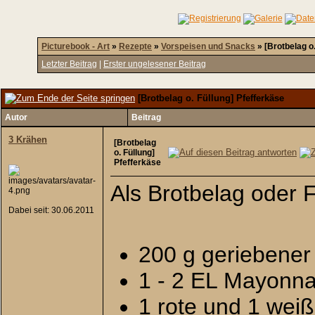
Picturebook - Art
»
Rezepte
»
Vorspeisen und Snacks
»
[Brotbelag o
Letzter Beitrag
|
Erster ungelesener Beitrag
[Brotbelag o. Füllung] Pfefferkäse
Autor
Beitrag
3 Krähen
[Brotbelag
o. Füllung]
Pfefferkäse
Als Brotbelag oder 
Dabei seit: 30.06.2011
200 g geriebene
1 - 2 EL Mayonna
1 rote und 1 wei