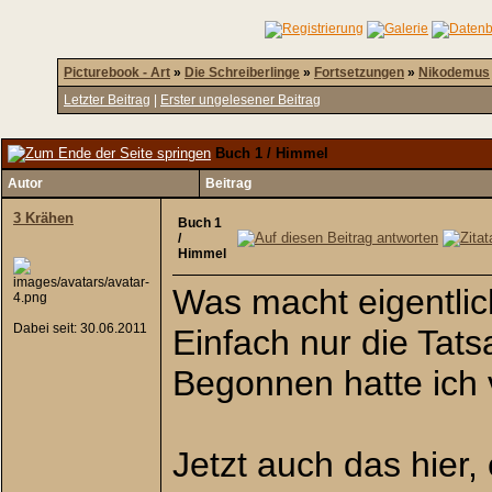
Picturebook - Art
»
Die Schreiberlinge
»
Fortsetzungen
»
Nikodemus
Letzter Beitrag
|
Erster ungelesener Beitrag
Buch 1 / Himmel
Autor
Beitrag
3 Krähen
Buch 1
/
Himmel
Was macht eigentli
Dabei seit: 30.06.2011
Einfach nur die Tats
Begonnen hatte ich v
Jetzt auch das hier,