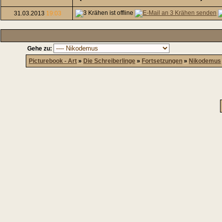
31.03.2013
19:03
Gehe zu:
Picturebook - Art
»
Die Schreiberlinge
»
Fortsetzungen
»
Nikodemus